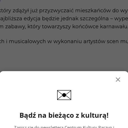
 który zdążył już przyzwyczaić mieszkańców do w
Najbliższa edycja będzie jednak szczególna – wype
 zabawy, który towarzyszy końcówce karnawału
ych i musicalowych w wykonaniu artystów scen m
×
✉️
Bądź na bieżąco z kulturą!
Zapisz się do newslettera Centrum Kultury Raszyn i