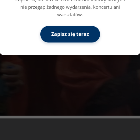
nie przegap żadnego wydarzenia, koncertu ani
warsztatów.
Zapisz się teraz