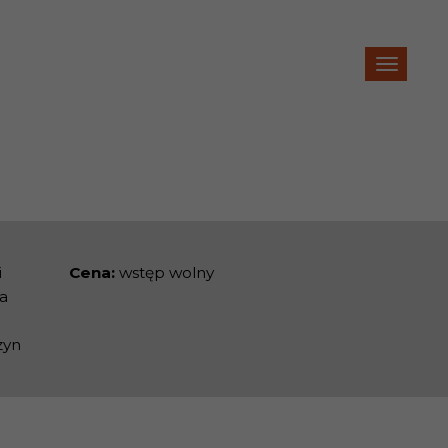
i
Cena:
wstęp wolny
a
zyn