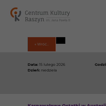
« Wróć...
Data:
15 lutego 2026
Godzi
Dzień:
niedziela
Karnawałowe Ostatki w Austeri