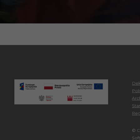
Dek
Pol
Arc
Sta
Reg
© C
Sof