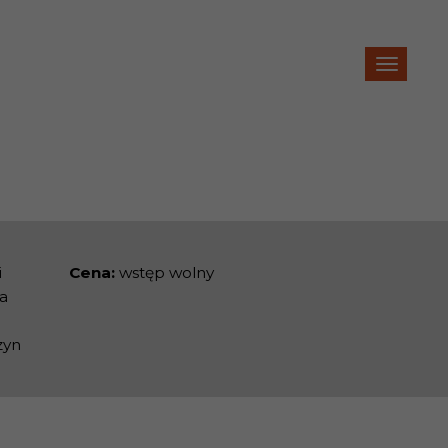
i
Cena:
wstęp wolny
a
zyn